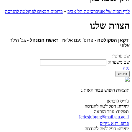
לדף הבית של אוניברסיטת תל אביב
»
ברוכים הבאים לפקולטה להנדסה
הצוות שלנו
דקאן הפקולטה
- פרופ' נעם אליעז
ראשת המנהל
- גב' הילה
אלוני
שם פרטי:
שם משפחה:
נקה
תוצאות חיפוש עבור האות ג
ג'ריס ג'ובראן
יחידה:
הפקולטה להנדסה
תפקיד:
עוזר הוראה
Jeriesjubran@mail.tau.ac.il
פרופ' רג'א ג'יריס
יחידה:
הפקולטה להנדסה