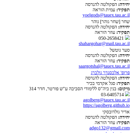
יחידה:
הפקולטה להנדסה
תפקיד:
עמית הוראה
yoelgods@tauex.tau.ac.il
שחר [שחר גוהר] גוהר
יחידה:
הפקולטה להנדסה
תפקיד:
עוזר הוראה
050-2658421
shahargohar@mail.tau.ac.il
סער גוטשל
יחידה:
הפקולטה להנדסה
תפקיד:
עוזר הוראה
saargotshal@tauex.tau.ac.il
פרופ' אלכסנדר גולברג
יחידה:
הפקולטה להנדסה
תפקיד:
סגל אקדמי בכיר
מיקום:
בנין ביה"ס ללימודי הסביבה ע"ש פורטר, חדר 314
03-6405714
agolberg@tauex.tau.ac.il
https://agolberg.github.io
אדיר גולדובסקי
יחידה:
הפקולטה להנדסה
תפקיד:
עוזר הוראה
adgo132@gmail.com