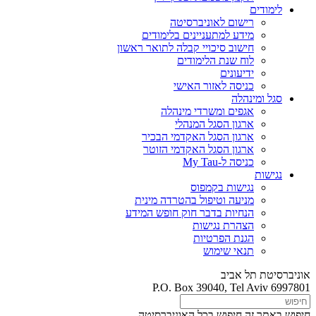
לימודים
רישום לאוניברסיטה
מידע למתעניינים בלימודים
חישוב סיכויי קבלה לתואר ראשון
לוח שנת הלימודים
ידיעונים
כניסה לאזור האישי
סגל ומינהלה
אגפים ומשרדי מינהלה
ארגון הסגל המנהלי
ארגון הסגל האקדמי הבכיר
ארגון הסגל האקדמי הזוטר
כניסה ל-My Tau
נגישות
נגישות בקמפוס
מניעה וטיפול בהטרדה מינית
הנחיות בדבר חוק חופש המידע
הצהרת נגישות
הגנת הפרטיות
תנאי שימוש
אוניברסיטת תל אביב
P.O. Box 39040, Tel Aviv 6997801
חיפוש באתר זה
חיפוש בכל האוניברסיטה