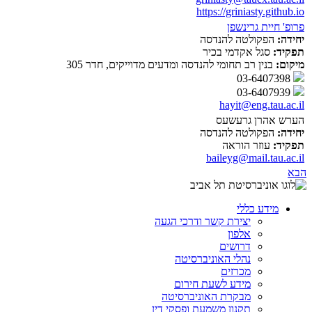
https://griniasty.github.io
פרופ' חיית גרינשפן
יחידה:
הפקולטה להנדסה
תפקיד:
סגל אקדמי בכיר
מיקום:
בנין רב תחומי להנדסה ומדעים מדוייקים, חדר 305
03-6407398
03-6407939
hayit@eng.tau.ac.il
הערש אהרן גרעשעס
יחידה:
הפקולטה להנדסה
תפקיד:
עוזר הוראה
baileyg@mail.tau.ac.il
הבא
מידע כללי
יצירת קשר ודרכי הגעה
אלפון
דרושים
נהלי האוניברסיטה
מכרזים
מידע לשעת חירום
מבקרת האוניברסיטה
תקנון משמעת ופסקי דין