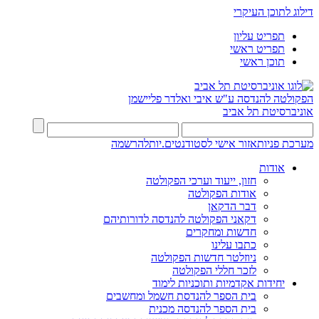
דילוג לתוכן העיקרי
תפריט עליון
תפריט ראשי
תוכן ראשי
הפקולטה להנדסה
ע"ש איבי ואלדר פליישמן
אוניברסיטת תל אביב
מערכת פניות
אזור אישי לסטודנטים.יות
להרשמה
אודות
חזון, ייעוד וערכי הפקולטה
אודות הפקולטה
דבר הדקאן
דקאני הפקולטה להנדסה לדורותיהם
חדשות ומחקרים
כתבו עלינו
ניוזלטר חדשות הפקולטה
לזכר חללי הפקולטה
יחידות אקדמיות ותוכניות לימוד
בית הספר להנדסת חשמל ומחשבים
בית הספר להנדסה מכנית