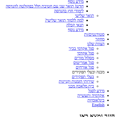
מידע נוסף
חדש! תואר שני עם חטיבת חלל בפקולטה להנדסה
לימודי חוץ בהנדסה
תואר שלישי
למה ללמוד תואר שלישי?
תנאי קבלה
מידע נוסף
סטודנטים/ות
מחקר
הצוות שלנו
סגל אקדמי בכיר
סגל אקדמי
מסלול מורים
סגל אמריטוס
סגל אורחים
מבנה ובעלי תפקידים
בעלי תפקידים
שירותי הזמנות וקניינות
בית מלאכה מכני
מידע לסגל
אקדמיה ותעשייה
בינלאומיות
English
הינך נמצא כאן