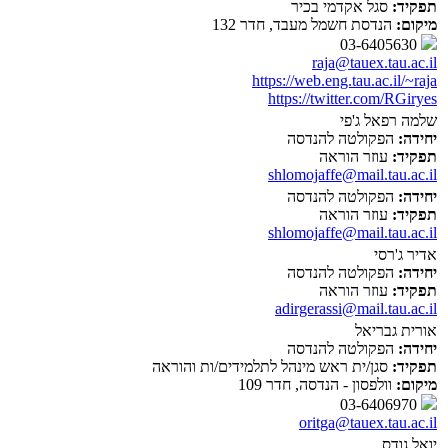
תפקיד:
סגל אקדמי בכיר
מיקום:
הנדסת חשמל מעבד, חדר 132
03-6405630
raja@tauex.tau.ac.il
https://web.eng.tau.ac.il/~raja
https://twitter.com/RGiryes
שלמה רפאל ג'פי
יחידה:
הפקולטה להנדסה
תפקיד:
עוזר הוראה
shlomojaffe@mail.tau.ac.il
יחידה:
הפקולטה להנדסה
תפקיד:
עוזר הוראה
shlomojaffe@mail.tau.ac.il
אדיר ג'רסי
יחידה:
הפקולטה להנדסה
תפקיד:
עוזר הוראה
adirgerassi@mail.tau.ac.il
אורית גבריאל
יחידה:
הפקולטה להנדסה
תפקיד:
סגן/ית ראש מינהל לתלמידים/ות והוראה
מיקום:
וולפסון - הנדסה, חדר 109
03-6406970
oritga@tauex.tau.ac.il
יואל גודס