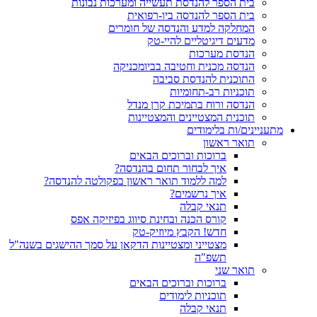
בית הספר להנדסת תעשייה ומערכות נבונות
בית הספר להנדסה ביו-רפואית
המחלקה למדע והנדסה של חומרים
מדעים דיגיטליים להיי-טק
הנדסת מערכות
הנדסה מכנית וחטיבה בביומכניקה
התוכנית להנדסת סביבה
תוכניות רב-תחומיות
הנדסה ורוח בתמיכת קרן מנדל
תוכנית המצטיינים והמצטיינות
מתעניינים/ות בלימודים
תואר ראשון
ברוכות וברוכים הבאים
איך לבחור תחום בהנדסה?
למה ללמוד תואר ראשון בפקולטה להנדסה?
איך נרשמים?
תנאי קבלה
קורס הכנה ובחינת סיווג בפיזיקה אפס
חדש! הקבץ מיוזיק-טק
מצטייני ומצטיינות הדקאן על סמך ההישגים בשנה"ל
תשפ"ה
תואר שני
ברוכות וברוכים הבאים
תוכניות לימודים
תנאי קבלה