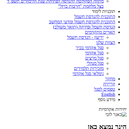
מתווה הפקולטה להנדסה לפתיחת שנת הלימודים תשפ"ד
בצל מלחמת "חרבות ברזל"
תוכניות לימוד
התוכנית להנדסת חשמל
התוכנית להנדסת חשמל ומדעי המחשב
הנדסת חשמל ופיזיקה (תואר משולב)
תארים מתקדמים
ידיעון - הנדסת חשמל
הצוות שלנו
סגל אקדמי בכיר
סגל אקדמי
סגל מרצים
סגל מנהלי
מזכירות תלמידים
גימלאי סגל אקדמי
מחקר
קריירה
טפסים לסגל
English
מידע נוסף
יחידות אקדמיות
הינך נמצא כאן