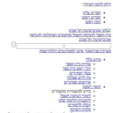
דילוג לתוכן העיקרי
תפריט עליון
תפריט ראשי
תוכן ראשי
בית הספר להנדסת חשמל ומחשבים
הפקולטה להנדסה
אוניברסיטת תל אביב
מערכת פניות
אזור אישי לסטודנטים.יות
להרשמה
מידע כללי
אודות בית הספר
דבר ראש בית ספר
בעלי תפקידים
מה חדש אצלנו?
אירועים וסמינרים
תואר ראשון
מידע למועמדות ומועמדים
לימודי הנדסת חשמל
לתוכניות הלימוד שלנו
קבלה ללימודים
מלגות ותמיכה