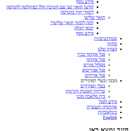
מידע נוסף
חדש! תואר שני עם חטיבת חלל בפקולטה להנדסה
לימודי חוץ בהנדסה
תואר שלישי
למה ללמוד תואר שלישי?
תנאי קבלה
מידע נוסף
סטודנטים/ות
מחקר
הצוות שלנו
סגל אקדמי בכיר
סגל אקדמי
מסלול מורים
סגל אמריטוס
סגל אורחים
מבנה ובעלי תפקידים
בעלי תפקידים
שירותי הזמנות וקניינות
בית מלאכה מכני
מידע לסגל
אקדמיה ותעשייה
בינלאומיות
English
הינך נמצא כאן