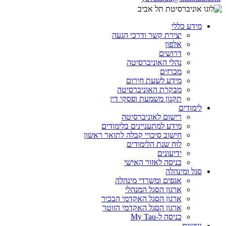
מידע כללי
יצירת קשר ודרכי הגעה
אלפון
דרושים
נהלי האוניברסיטה
מכרזים
מידע לשעת חירום
מבקרת האוניברסיטה
תקנון משמעת ופסקי דין
לימודים
רישום לאוניברסיטה
מידע למתעניינים בלימודים
חישוב סיכויי קבלה לתואר ראשון
לוח שנת הלימודים
ידיעונים
כניסה לאזור האישי
סגל ומינהלה
אגפים ומשרדי מינהלה
ארגון הסגל המנהלי
ארגון הסגל האקדמי הבכיר
ארגון הסגל האקדמי הזוטר
כניסה ל-My Tau
נגישות