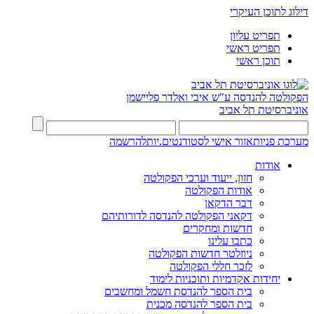
דילוג לתוכן העיקרי
תפריט עליון
תפריט ראשי
תוכן ראשי
הפקולטה להנדסה
ע"ש איבי ואלדר פליישמן
אוניברסיטת תל אביב
מערכת פניות
אזור אישי לסטודנטים.יות
להרשמה
אודות
חזון, ייעוד וערכי הפקולטה
אודות הפקולטה
דבר הדקאן
דקאני הפקולטה להנדסה לדורותיהם
חדשות ומחקרים
כתבו עלינו
ניוזלטר חדשות הפקולטה
לזכר חללי הפקולטה
יחידות אקדמיות ותוכניות לימוד
בית הספר להנדסת חשמל ומחשבים
בית הספר להנדסה מכנית