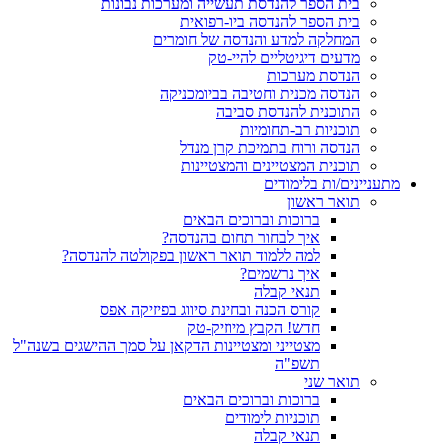
בית הספר להנדסת תעשייה ומערכות נבונות
בית הספר להנדסה ביו-רפואית
המחלקה למדע והנדסה של חומרים
מדעים דיגיטליים להיי-טק
הנדסת מערכות
הנדסה מכנית וחטיבה בביומכניקה
התוכנית להנדסת סביבה
תוכניות רב-תחומיות
הנדסה ורוח בתמיכת קרן מנדל
תוכנית המצטיינים והמצטיינות
מתעניינים/ות בלימודים
תואר ראשון
ברוכות וברוכים הבאים
איך לבחור תחום בהנדסה?
למה ללמוד תואר ראשון בפקולטה להנדסה?
איך נרשמים?
תנאי קבלה
קורס הכנה ובחינת סיווג בפיזיקה אפס
חדש! הקבץ מיוזיק-טק
מצטייני ומצטיינות הדקאן על סמך ההישגים בשנה"ל
תשפ"ה
תואר שני
ברוכות וברוכים הבאים
תוכניות לימודים
תנאי קבלה