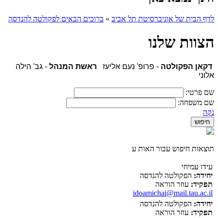
לדף הבית של אוניברסיטת תל אביב
»
ברוכים הבאים לפקולטה להנדסה
הצוות שלנו
דקאן הפקולטה
- פרופ' נעם אליעז
ראשת המנהל
- גב' הילה
אלוני
שם פרטי:
שם משפחה:
נקה
תוצאות חיפוש עבור האות ע
עידו עמיחי
יחידה:
הפקולטה להנדסה
תפקיד:
עוזר הוראה
idoamichai@mail.tau.ac.il
יחידה:
הפקולטה להנדסה
תפקיד:
עוזר הוראה