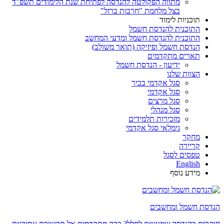
מתווה הפקולטה להנדסה לפתיחת שנת הלימודים תשפ"ד
בצל מלחמת "חרבות ברזל"
תוכניות לימוד
התוכנית להנדסת חשמל
התוכנית להנדסת חשמל ומדעי המחשב
הנדסת חשמל ופיזיקה (תואר משולב)
תארים מתקדמים
ידיעון - הנדסת חשמל
הצוות שלנו
סגל אקדמי בכיר
סגל אקדמי
סגל מרצים
סגל מנהלי
מזכירות תלמידים
גימלאי סגל אקדמי
מחקר
קריירה
טפסים לסגל
English
מידע נוסף
הנדסת חשמל ומחשבים
חוקרים בהנדסה שמגיעים לחלל? ככה מתקדמים אל תקשורת עתידנית