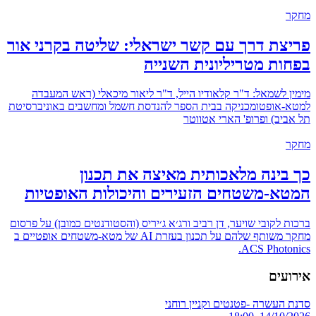
מחקר
פריצת דרך עם קשר ישראלי: שליטה בקרני אור
בפחות מטריליונית השנייה
מימין לשמאל: ד"ר קלאודיו הייל, ד"ר ליאור מיכאלי (ראש המעבדה
למטא-אופטומכניקה בבית הספר להנדסת חשמל ומחשבים באוניברסיטת
תל אביב) ופרופ' הארי אטווטר
מחקר
כך בינה מלאכותית מאיצה את תכנון
המטא-משטחים הזעירים והיכולות האופטיות
ברכות לקובי שויער, דן רביב ורג׳א ג׳יריס (והסטודנטים כמובן) על פרסום
מחקר משותף שלהם על תכנון בעזרת AI של מטא-משטחים אופטיים ב
ACS Photonics.
אירועים
סדנת העשרה -פטנטים וקניין רוחני