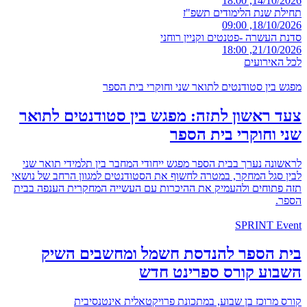
14/10/2026, 18:00
תחילת שנת הלימודים תשפ"ז
18/10/2026, 09:00
סדנת העשרה -פטנטים וקניין רוחני
21/10/2026, 18:00
לכל האירועים
מפגש בין סטודנטים לתואר שני וחוקרי בית הספר
צעד ראשון לתזה: מפגש בין סטודנטים לתואר
שני וחוקרי בית הספר
לראשונה נערך בבית הספר מפגש ייחודי המחבר בין תלמידי תואר שני
לבין סגל המחקר, במטרה לחשוף את הסטודנטים למגוון הרחב של נושאי
תזה פתוחים ולהעמיק את ההיכרות עם העשייה המחקרית הענפה בבית
הספר.
SPRINT Event
בית הספר להנדסת חשמל ומחשבים השיק
השבוע קורס ספרינט חדש
קורס מרוכז בן שבוע, במתכונת פרויקטאלית אינטנסיבית