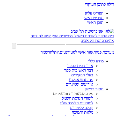
דילוג לתוכן העיקרי
תפריט עליון
תפריט ראשי
תוכן ראשי
בית הספר להנדסת חשמל ומחשבים
הפקולטה להנדסה
אוניברסיטת תל אביב
מערכת פניות
אזור אישי לסטודנטים.יות
להרשמה
מידע כללי
אודות בית הספר
דבר ראש בית ספר
בעלי תפקידים
מה חדש אצלנו?
אירועים וסמינרים
תואר ראשון
מידע למועמדות ומועמדים
לימודי הנדסת חשמל
לתוכניות הלימוד שלנו
קבלה ללימודים
מלגות ותמיכה