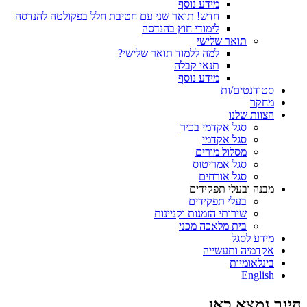
מידע נוסף
חדש! תואר שני עם חטיבת חלל בפקולטה להנדסה
לימודי חוץ בהנדסה
תואר שלישי
למה ללמוד תואר שלישי?
תנאי קבלה
מידע נוסף
סטודנטים/ות
מחקר
הצוות שלנו
סגל אקדמי בכיר
סגל אקדמי
מסלול מורים
סגל אמריטוס
סגל אורחים
מבנה ובעלי תפקידים
בעלי תפקידים
שירותי הזמנות וקניינות
בית מלאכה מכני
מידע לסגל
אקדמיה ותעשייה
בינלאומיות
English
הינך נמצא כאן