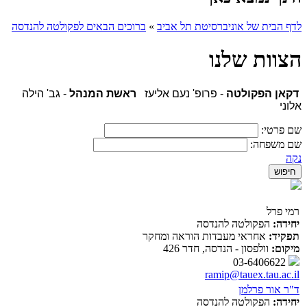
לדף הבית של אוניברסיטת תל אביב
»
ברוכים הבאים לפקולטה להנדסה
הצוות שלנו
דקאן הפקולטה
- פרופ' נעם אליעז
ראשת המנהל
- גב' הילה
אלוני
שם פרטי:
שם משפחה:
נקה
רמי פרל
יחידה:
הפקולטה להנדסה
תפקיד:
אחראי מעבדות הוראה ומחקר
מיקום:
וולפסון - הנדסה, חדר 426
03-6406622
ramip@tauex.tau.ac.il
ד"ר אור פרלמן
יחידה:
הפקולטה להנדסה