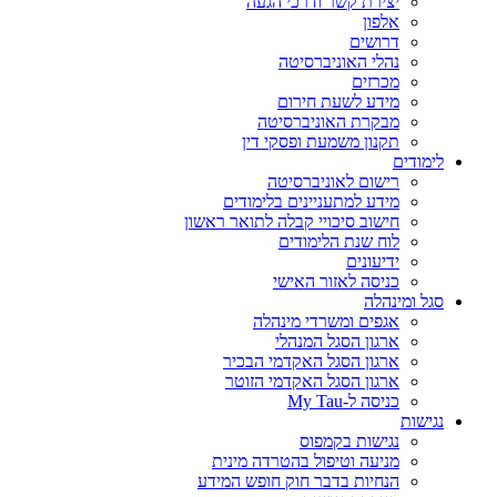
יצירת קשר ודרכי הגעה
אלפון
דרושים
נהלי האוניברסיטה
מכרזים
מידע לשעת חירום
מבקרת האוניברסיטה
תקנון משמעת ופסקי דין
לימודים
רישום לאוניברסיטה
מידע למתעניינים בלימודים
חישוב סיכויי קבלה לתואר ראשון
לוח שנת הלימודים
ידיעונים
כניסה לאזור האישי
סגל ומינהלה
אגפים ומשרדי מינהלה
ארגון הסגל המנהלי
ארגון הסגל האקדמי הבכיר
ארגון הסגל האקדמי הזוטר
כניסה ל-My Tau
נגישות
נגישות בקמפוס
מניעה וטיפול בהטרדה מינית
הנחיות בדבר חוק חופש המידע