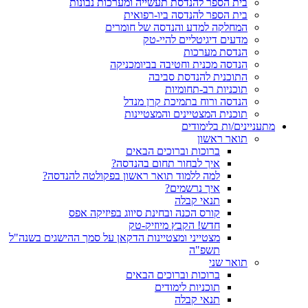
בית הספר להנדסת תעשייה ומערכות נבונות
בית הספר להנדסה ביו-רפואית
המחלקה למדע והנדסה של חומרים
מדעים דיגיטליים להיי-טק
הנדסת מערכות
הנדסה מכנית וחטיבה בביומכניקה
התוכנית להנדסת סביבה
תוכניות רב-תחומיות
הנדסה ורוח בתמיכת קרן מנדל
תוכנית המצטיינים והמצטיינות
מתעניינים/ות בלימודים
תואר ראשון
ברוכות וברוכים הבאים
איך לבחור תחום בהנדסה?
למה ללמוד תואר ראשון בפקולטה להנדסה?
איך נרשמים?
תנאי קבלה
קורס הכנה ובחינת סיווג בפיזיקה אפס
חדש! הקבץ מיוזיק-טק
מצטייני ומצטיינות הדקאן על סמך ההישגים בשנה"ל
תשפ"ה
תואר שני
ברוכות וברוכים הבאים
תוכניות לימודים
תנאי קבלה