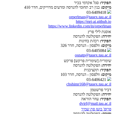
תפקיד:
סגל אקדמי בכיר
מיקום:
בנין רב תחומי להנדסה ומדעים מדוייקים, חדר 410
03-6409418
orperlman@tauex.tau.ac.il
https://mri-ai.github.io
https://www.linkedin.com/in/orperlman
אוסנת לילי פרץ
יחידה:
הפקולטה להנדסה
תפקיד:
רכז/ת בחינות
מיקום:
וולפסון - הנדסה, חדר 326
03-6405084
osnatp@tauex.tau.ac.il
שימרית [שימרית פרקש] פרקש
יחידה:
הפקולטה להנדסה
תפקיד:
תקציבנית
מיקום:
וולפסון - הנדסה, חדר 103
03-6406421
chshimr168@tauex.tau.ac.il
דביר פרשטמן
יחידה:
הפקולטה להנדסה
תפקיד:
עוזר הוראה
dvirf@mail.tau.ac.il
פרופ' בועז פת שמיר
יחידה:
הפקולטה להנדסה