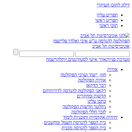
דילוג לתוכן העיקרי
תפריט עליון
תפריט ראשי
תוכן ראשי
הפקולטה להנדסה
ע"ש איבי ואלדר פליישמן
אוניברסיטת תל אביב
מערכת פניות
אזור אישי לסטודנטים.יות
להרשמה
אודות
חזון, ייעוד וערכי הפקולטה
אודות הפקולטה
דבר הדקאן
דקאני הפקולטה להנדסה לדורותיהם
חדשות ומחקרים
כתבו עלינו
ניוזלטר חדשות הפקולטה
לזכר חללי הפקולטה
יחידות אקדמיות ותוכניות לימוד
בית הספר להנדסת חשמל ומחשבים
בית הספר להנדסה מכנית