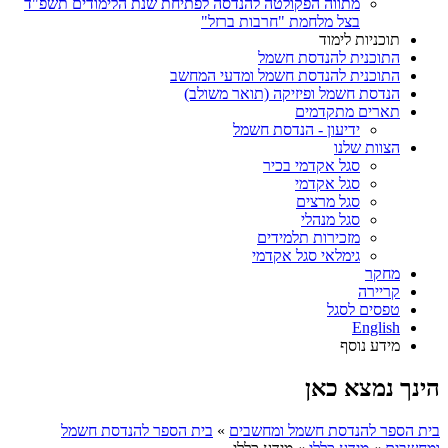
מתווה הפקולטה להנדסה לפתיחת שנת הלימודים תשפ"ד
בצל מלחמת "חרבות ברזל"
תוכניות לימוד
התוכנית להנדסת חשמל
התוכנית להנדסת חשמל ומדעי המחשב
הנדסת חשמל ופיזיקה (תואר משולב)
תארים מתקדמים
ידיעון - הנדסת חשמל
הצוות שלנו
סגל אקדמי בכיר
סגל אקדמי
סגל מרצים
סגל מנהלי
מזכירות תלמידים
גימלאי סגל אקדמי
מחקר
קריירה
טפסים לסגל
English
מידע נוסף
הינך נמצא כאן
בית הספר להנדסת חשמל ומחשבים
»
בית הספר להנדסת חשמל