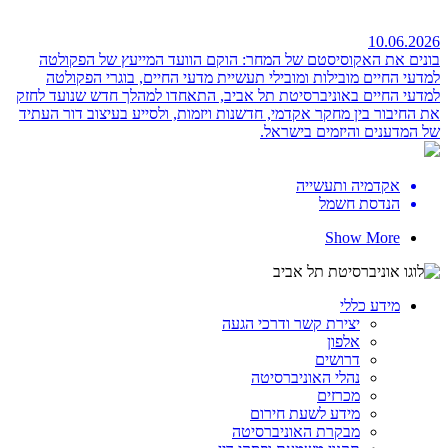
10.06.2026
בונים את האקוסיסטם של המחר: הוקם הוועד המייעץ של הפקולטה
למדעי החיים
מובילות ומובילי תעשיית מדעי החיים, בוגרי הפקולטה
למדעי החיים באוניברסיטת תל אביב, התאחדו למהלך חדש שנועד לחזק
את החיבור בין מחקר אקדמי, חדשנות ויזמות, ולסייע בעיצוב דור העתיד
של המדענים והיזמים בישראל.
אקדמיה ותעשייה
הנדסת חשמל
Show More
מידע כללי
יצירת קשר ודרכי הגעה
אלפון
דרושים
נהלי האוניברסיטה
מכרזים
מידע לשעת חירום
מבקרת האוניברסיטה