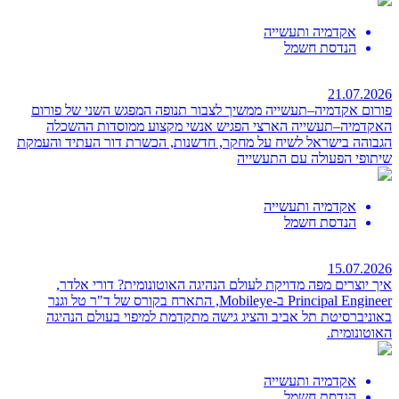
אקדמיה ותעשייה
הנדסת חשמל
21.07.2026
פורום אקדמיה–תעשייה ממשיך לצבור תנופה
המפגש השני של פורום
האקדמיה–תעשייה הארצי הפגיש אנשי מקצוע ממוסדות ההשכלה
הגבוהה בישראל לשיח על מחקר, חדשנות, הכשרת דור העתיד והעמקת
שיתופי הפעולה עם התעשייה
אקדמיה ותעשייה
הנדסת חשמל
15.07.2026
איך יוצרים מפה מדויקת לעולם הנהיגה האוטונומית?
דורי אלדר,
Principal Engineer ב-Mobileye, התארח בקורס של ד"ר טל וגנר
באוניברסיטת תל אביב והציג גישה מתקדמת למיפוי בעולם הנהיגה
האוטונומית.
אקדמיה ותעשייה
הנדסת חשמל