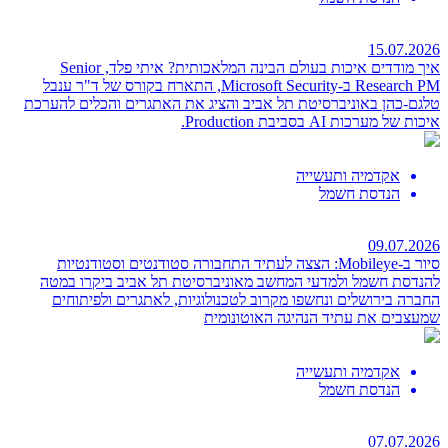
15.07.2026
איך מודדים איכות בעולם הבינה המלאכותית?
איתי פלד, Senior
Research PM ב-Microsoft Security, התארח בקורס של ד"ר ענבל
טלגם-כהן באוניברסיטת תל אביב והציג את האתגרים והכלים להערכת
איכות של מערכות AI בסביבת Production.
אקדמיה ותעשייה
הנדסת חשמל
09.07.2026
סיור ב-Mobileye: הצצה לעתיד התחבורה
סטודנטים וסטודנטיות
להנדסת חשמל ולמדעי המחשב מאוניברסיטת תל אביב ביקרו במטה
החברה בירושלים ונחשפו מקרוב לטכנולוגיות, לאתגרים ולפיתוחים
שמעצבים את עתיד הנהיגה האוטונומית
אקדמיה ותעשייה
הנדסת חשמל
07.07.2026