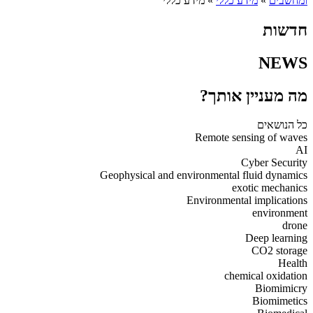
ומחשבים
»
מידע כללי
»
מידע כללי
חדשות
NEWS
מה מעניין אותך?
כל הנושאים
Remote sensing of waves
AI
Cyber Security
Geophysical and environmental fluid dynamics
exotic mechanics
Environmental implications
environment
drone
Deep learning
CO2 storage
Health
chemical oxidation
Biomimicry
Biomimetics