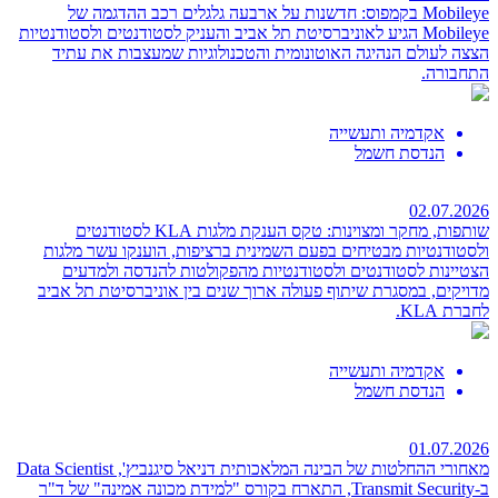
Mobileye בקמפוס: חדשנות על ארבעה גלגלים
רכב ההדגמה של
Mobileye הגיע לאוניברסיטת תל אביב והעניק לסטודנטים ולסטודנטיות
הצצה לעולם הנהיגה האוטונומית והטכנולוגיות שמעצבות את עתיד
התחבורה.
אקדמיה ותעשייה
הנדסת חשמל
02.07.2026
שותפות, מחקר ומצוינות: טקס הענקת מלגות KLA לסטודנטים
ולסטודנטיות מבטיחים
בפעם השמינית ברציפות, הוענקו עשר מלגות
הצטיינות לסטודנטים ולסטודנטיות מהפקולטות להנדסה ולמדעים
מדויקים, במסגרת שיתוף פעולה ארוך שנים בין אוניברסיטת תל אביב
לחברת KLA.
אקדמיה ותעשייה
הנדסת חשמל
01.07.2026
מאחורי ההחלטות של הבינה המלאכותית
דניאל סיגנביץ', Data Scientist
ב-Transmit Security, התארח בקורס "למידת מכונה אמינה" של ד"ר