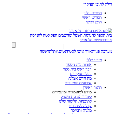
דילוג לתוכן העיקרי
תפריט עליון
תפריט ראשי
תוכן ראשי
בית הספר להנדסת חשמל ומחשבים
הפקולטה להנדסה
אוניברסיטת תל אביב
מערכת פניות
אזור אישי לסטודנטים.יות
להרשמה
מידע כללי
אודות בית הספר
דבר ראש בית ספר
בעלי תפקידים
מה חדש אצלנו?
אירועים וסמינרים
תואר ראשון
מידע למועמדות ומועמדים
לימודי הנדסת חשמל
לתוכניות הלימוד שלנו
קבלה ללימודים
מלגות ותמיכה