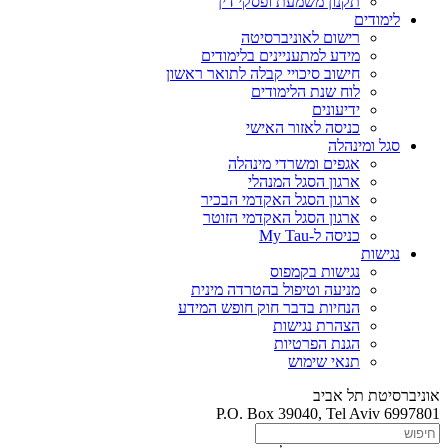
תקנון משמעת ופסקי דין
לימודים
רישום לאוניברסיטה
מידע למתעניינים בלימודים
חישוב סיכויי קבלה לתואר ראשון
לוח שנת הלימודים
ידיעונים
כניסה לאזור האישי
סגל ומינהלה
אגפים ומשרדי מינהלה
ארגון הסגל המנהלי
ארגון הסגל האקדמי הבכיר
ארגון הסגל האקדמי הזוטר
כניסה ל-My Tau
נגישות
נגישות בקמפוס
מניעה וטיפול בהטרדה מינית
הנחיות בדבר חוק חופש המידע
הצהרת נגישות
הגנת הפרטיות
תנאי שימוש
אוניברסיטת תל אביב
P.O. Box 39040, Tel Aviv 6997801