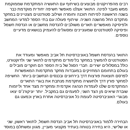
רבים מהפרויקטים מבוצעים בשיתוף עם התעשיה המתקדמת שממוקמת
ממש מעבר לפינה. התואר אצלנו מאפשר חשיפה יחודית מוקדמת כבר
בשנה הראשונה לפיתוח תוכנה וחומרה ושילוב סטודנטים מצטיינים במחקר
מתקדם החל מהשנה השניה. שיתוף פעולה עם בתי הספר למדעי המחשב
ולפיסיקה מאפשרים תארים משולבים להנדסת מחשבים או הנדסת חשמל
ופיסיקה לסטודנטים שמעוניינים ומסוגלים להעמיק בנושאים מדעיים
נוספים.
התואר בהנדסת חשמל באוניברסיטת תל אביב מאפשר ומעודד את
הסטודנטים להמשיך במחקר בלימודים מתקדמים לתואר שני ולדוקטורט,
כולל במסלולים ישירים. חברי הסגל של בית הספר הם חוקרים מובילים
בעולם בתחומם המחזיקים במעבדות מחקר מתקדמות המאפשרות
לפרסם תוצאות פורצות דרך בירחונים ובכנסים הנחשבים ביותר. החשיפה
למחקר פורץ דרך ולתעשיה מתקדמת מנתבת את בוגרי התארים
המתקדמים שלנו לעמדות הנהגה אקדמית ומחקרית מצד אחד וליזמות
שוברת שיאים מן הצד השני, לפעמים גם במקביל. יותר יוניקורנ׳ס יצאו
מבוגרי האוניברסיטה לעומת כל אוניברסיטה אחרת בארץ וכמעט גם
בעולם.
הבחירה ללמוד באוניברסיטת תל אביב הנדסת חשמל, לתואר ראשון, שני
או שלישי, היא בחירה בטוחה בעתיד מקצועי מעניין, מגוון ומשתלם במוסד