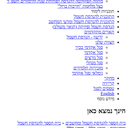
מתווה הפקולטה להנדסה לפתיחת שנת הלימודים תשפ"ד
בצל מלחמת "חרבות ברזל"
תוכניות לימוד
התוכנית להנדסת חשמל
התוכנית להנדסת חשמל ומדעי המחשב
הנדסת חשמל ופיזיקה (תואר משולב)
תארים מתקדמים
ידיעון - הנדסת חשמל
הצוות שלנו
סגל אקדמי בכיר
סגל אקדמי
סגל מרצים
סגל מנהלי
מזכירות תלמידים
גימלאי סגל אקדמי
מחקר
קריירה
טפסים לסגל
English
מידע נוסף
הינך נמצא כאן
בית הספר להנדסת חשמל ומחשבים
»
בית הספר להנדסת חשמל