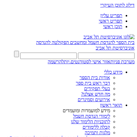
דילוג לתוכן העיקרי
תפריט עליון
תפריט ראשי
תוכן ראשי
בית הספר להנדסת חשמל ומחשבים
הפקולטה להנדסה
אוניברסיטת תל אביב
מערכת פניות
אזור אישי לסטודנטים.יות
להרשמה
מידע כללי
אודות בית הספר
דבר ראש בית ספר
בעלי תפקידים
מה חדש אצלנו?
אירועים וסמינרים
תואר ראשון
מידע למועמדות ומועמדים
לימודי הנדסת חשמל
לתוכניות הלימוד שלנו
קבלה ללימודים
מלגות ותמיכה