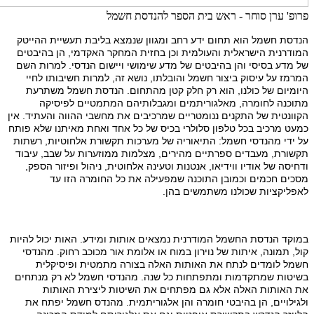
פרופ' ערן סוחר - ראש בית הספר להנדסת חשמל
הנדסת חשמל הוא תחום ידע רחב ומגוון שנמצא בליבת תעשיית ההייטק
המודרנית הישראלית והעולמית וכן בחזית המחקר האקדמי, הן בהיבטים
של מדע בסיסי והן בהיבטים של מדע שימושי ויישום הנדסי. למרות השם
המרמז על עיסוק ביצור חשמל והובלתו, נושא זה, למרות חשיבותו לחיי
היומיום של כולנו, הוא רק חלק קטן מהתחום. הנדסת חשמל משתרעת
מתוכנה לחומרה, מאלגוריתמים ומגבלותיהם המתמטיים לפיסיקה
הקוונטית של התקנים ננומטריים שמרכיבים את מחשבי ההווה והעתיד. אין
כמעט מרכיב בכל טלפון סלולרי בכיס של כל אחד ואחת מאיתנו שלא פותח
על ידי מהנדסי חשמל: התיאוריה של מערכות תקשורת אלחוטיות, רשתות
תקשורת, מעבדים ספרתיים מהירים, מצלמות ממוזערות על שבב, עיבוד
ודחיסה של אודיו ווידיאו, אנטנות וטעינה אלחוטית, ניהול ופיזור הספק,
מסכים חכמים וכמובן התוכנה שמפעילה את כל החומרה הזו עד
לאפליקציות שכולנו משתמשים בהן.
במוקד הנדסת החשמל המודרנית נמצאים אותות ומידע. האות יכול להיות
קול, תמונה, איתות של נוירון במוח או אלומת אור מכוכב רחוק. מהנדסי
חשמל לומדים לנתח את האותות האלה בצורה מתמטית ופיסיקלית
בשיטות שמתקדמות ומתפתחות כל שנה. מהנדסי חשמל לא רק מנתחים
את האותות האלה אלא גם מפתחים את השיטות ליצירת האותות
ולגילויים, הן בהיבטי חומרה והן אלגוריתמית. מהנדס חשמל יפתח את