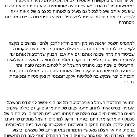
הלייזר הנדרש בתקשורת אופטית וגם את אלגוריתם למידת המכונה
באמצעותו מכ״ם הרכב יאפשר נסיעה אוטונומית. הוא גם יפתח את השבב
שיפעיל אותם שיכול לכלול גם מעגלים לאותות בקצבים של מאות גיגה
לשניה וגם את החישוב הדיגיטלי שיטפל במידע בנפחי טרה-בייט במהירות
מסחררת.
למהנדס חשמל יש את העומק ורוחב הידע לתכנן ולהבין מחשבים מקצה
לקצה. גם לפתח את התוכנה שמפעילה אותם, גם את הארכיטקטורה
שביסוד החומרה שבונה אותם וגם את אבני הבניין שמרכיבות אותם עד
לאטומים שביסוד מיליארדי התקני המוליכים למחצה במעגלים האנלוגים
והדיגיטליים שבתוכם. מהנדס החשמל יכול לכתוב תוכנה טובה יותר
שמודעת למציאות הפיסיקלית של האותות שהתוכנה מטפלת בהם, כמו
תוכנת סייבר שמקשיבה לפליטות אלקטרומגנטיות ואקוסטיות ומפענחת
צפנים.
התואר בהנדסת חשמל באוניברסיטת תל אביב מאפשר למהנדס החשמל
העתידי בסיס איתן לרוחב יריעה עצום של תחומי עיסוק, גם כאלה שאנחנו
רואים בתעשיה היום וגם כאלה שיתפתחו בעשורים הקרובים. כל תחום של
טכנולוגיה מתקדמת היום ובעתיד יזדקק למהנדסי חשמל מנוסים שיודעים
לנתח, לתכנן ולבנות התקנים ומערכות מאלקטרוניקה ועד בינה מלאכותית.
בנוסף, התואר אצלנו מאפשר התמחות במגוון רחב של נושאים וביצוע
ניסויי מעבדה ופרויקט גמר שמזניקים את המהנדס הטרי לעבודה הראשונה.