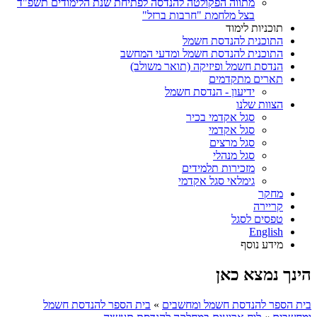
מתווה הפקולטה להנדסה לפתיחת שנת הלימודים תשפ"ד
בצל מלחמת "חרבות ברזל"
תוכניות לימוד
התוכנית להנדסת חשמל
התוכנית להנדסת חשמל ומדעי המחשב
הנדסת חשמל ופיזיקה (תואר משולב)
תארים מתקדמים
ידיעון - הנדסת חשמל
הצוות שלנו
סגל אקדמי בכיר
סגל אקדמי
סגל מרצים
סגל מנהלי
מזכירות תלמידים
גימלאי סגל אקדמי
מחקר
קריירה
טפסים לסגל
English
מידע נוסף
הינך נמצא כאן
בית הספר להנדסת חשמל ומחשבים
»
בית הספר להנדסת חשמל