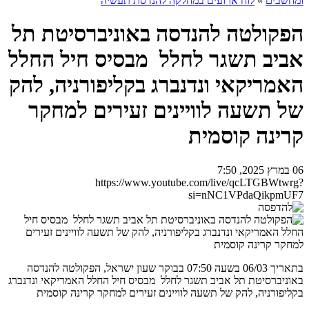
ומחשבים
»
לוח ארועים במחלקה להנדסת תעשיה
הפקולטה להנדסה באוניברסיטת תל
אביב תשגר לחלל מבסיס חיל החלל
האמריקאי ונדנברג בקליפורניה, להק
של תשעה לוויינים זעירים למחקר
קרינה קוסמית
06 במרץ 2025, 7:50
https://www.youtube.com/live/qcLTGBWtwrg?
si=nNC1VPdaQikpmUF7
בתאריך 06/03 בשעה 07:50 בבוקר שעון ישראל, הפקולטה להנדסה
באוניברסיטת תל אביב תשגר לחלל מבסיס חיל החלל האמריקאי ונדנברג
בקליפורניה, להק של תשעה לוויינים זעירים למחקר קרינה קוסמית