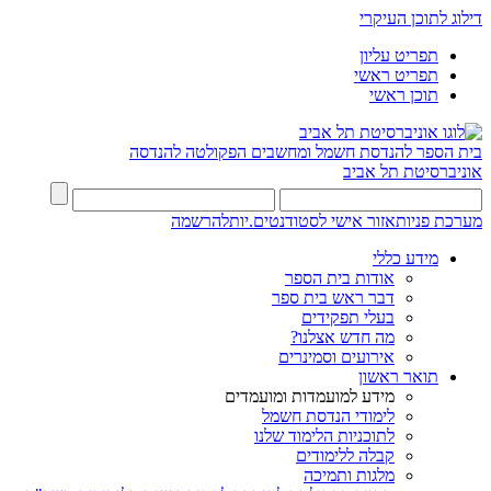
דילוג לתוכן העיקרי
תפריט עליון
תפריט ראשי
תוכן ראשי
בית הספר להנדסת חשמל ומחשבים
הפקולטה להנדסה
אוניברסיטת תל אביב
מערכת פניות
אזור אישי לסטודנטים.יות
להרשמה
מידע כללי
אודות בית הספר
דבר ראש בית ספר
בעלי תפקידים
מה חדש אצלנו?
אירועים וסמינרים
תואר ראשון
מידע למועמדות ומועמדים
לימודי הנדסת חשמל
לתוכניות הלימוד שלנו
קבלה ללימודים
מלגות ותמיכה