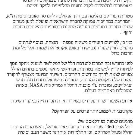
תקשורת לוויינים המחוברות ברשת לתחנה שבפקולטה להנדסה
ומאפשרות לתלמידים לקבל נתונים מהלוויינים ולפקד עליהם.
מטרות הפרויקט בהלימה עם חזון הפקולטה להנדסה ואוניברסיטת ת"א,
"המחויבת במחויבות עמוקה לחברה הישראלית ופועלת למען מגזרים
שונים בחברה בתוכניות העדפה מתקנת ובתוכניות קהילתיות רחבות
היקף".
כמו כן, ללוויינים הזעירים משימה נוספת – הנצחה. בנוסף לנתונים
מדעיים לוויין שער הנגב ישדר באופן אקראי את שמות חללי מלחמת
חרבות ברזל
לפני כחודש זכה המרכז להנדסת חלל של הפקולטה למענק מחקר נוסף
לפיתוח לוויין למשימה בטחונית, ופרויקטי מחקר נוספים בתחום החלל
צפויים לצאת לדרך בחודשים הקרובים. השיגור המיועד מצטרף לרקורד
המוכח של הפקולטה להנדסה, המובילה בישראל בתחום חלל חדש
וננו-לויינים, ומוכרת ע"י סוכנות החלל האמריקאית NASA, כאחת
המובילות באקדמיה בעולם.
אירוע השיגור ישודר על ידינו בשידור חי. תיתכן דחייה במועד השיגור.
סקרנים.יות לשמוע יותר פרטים על הפרויקט?
מוזמנים לצפות בפודקאסט של:
"תל אביב 360" שבו התארחו פרופ' מאיר אריאל, ראש מרכז הנדסת
החלל ומנהל הפרויקט, וכן התלמידות אור זינר משער הנגב וסופיה