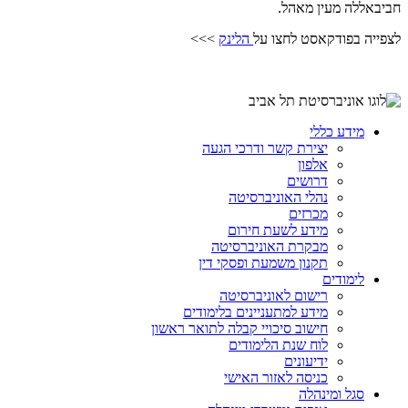
חביבאללה מעין מאהל.
לצפייה בפודקאסט לחצו על
הלינק
>>>
מידע כללי
יצירת קשר ודרכי הגעה
אלפון
דרושים
נהלי האוניברסיטה
מכרזים
מידע לשעת חירום
מבקרת האוניברסיטה
תקנון משמעת ופסקי דין
לימודים
רישום לאוניברסיטה
מידע למתעניינים בלימודים
חישוב סיכויי קבלה לתואר ראשון
לוח שנת הלימודים
ידיעונים
כניסה לאזור האישי
סגל ומינהלה