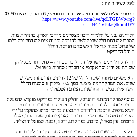
לינק לשידור החי:
הצטרפו אלינו לשידור החי שישודר ביום חמישי, 6 במרץ, בשעה
07:50
https://www.youtube.com/live/qcLTGBWtwrg?
si=nNC1VPdaQikpmUF7
הלוויינים נבנו על תלמידי תיכון מצטיינים מרחבי הארץ, בהנחיית צוות
המרכז להנדסת חלל שבפקולטה להנדסה וסטודנטים להנדסה ובהובלתו
של פרופ' מאיר אריאל, ראש מרכז הנדסת החלל
ומנהל הפרויקט.
זהו להק הלוויינים הישראלי הגדול בהיסטוריה – גדול יותר מכל להק
שפותח על ידי מוסד אקדמי או חברה מסחרית בישראל.
הוא משלים פיתוח ושיגור לחלל של 12 לוויינים תוך פחות משלוש
שנים. את המחקר יזמה ומימנה בסך 10.5 מיליון ₪ סוכנות החלל
הישראלית במשרד החדשנות, המדע והטכנולוגיה.
בנוסף למחקר המדעי וההנדסי, החלק העיקרי בפרויקט מוקדש להפעלת
תכנית מיוחדת לקידום החינוך המדעי ולחיזוק הפריפריה החברתית
והגיאוגרפית. הרכבת הלוויינים התבצעה במרכזי מו"פ שהוקמו על ידי
האוניברסיטה בתשע רשויות ברחבי הארץ: ירוחם, שער הנגב, מעלה
אדומים, עין מאהל, טייבה, כפר קרע, ירכא, גבעת שמואל והרצליה.
בכל אחת מהרשויות הקימה האוניברסיטה חדר נקי, ובחלקן תחנות