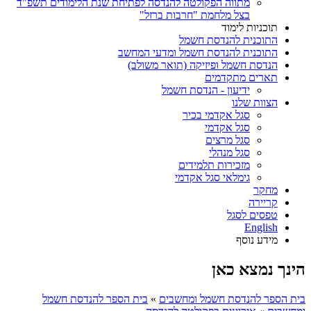
מתווה הפקולטה להנדסה לפתיחת שנת הלימודים תשפ"ד
בצל מלחמת "חרבות ברזל"
תוכניות לימוד
התוכנית להנדסת חשמל
התוכנית להנדסת חשמל ומדעי המחשב
הנדסת חשמל ופיזיקה (תואר משולב)
תארים מתקדמים
ידיעון - הנדסת חשמל
הצוות שלנו
סגל אקדמי בכיר
סגל אקדמי
סגל מרצים
סגל מנהלי
מזכירות תלמידים
גימלאי סגל אקדמי
מחקר
קריירה
טפסים לסגל
English
מידע נוסף
הינך נמצא כאן
בית הספר להנדסת חשמל ומחשבים
»
בית הספר להנדסת חשמל