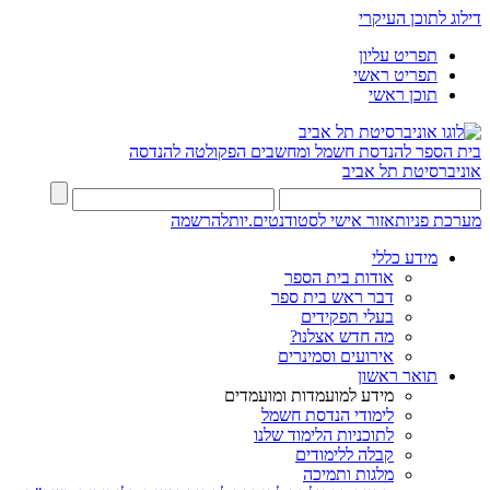
דילוג לתוכן העיקרי
תפריט עליון
תפריט ראשי
תוכן ראשי
בית הספר להנדסת חשמל ומחשבים
הפקולטה להנדסה
אוניברסיטת תל אביב
מערכת פניות
אזור אישי לסטודנטים.יות
להרשמה
מידע כללי
אודות בית הספר
דבר ראש בית ספר
בעלי תפקידים
מה חדש אצלנו?
אירועים וסמינרים
תואר ראשון
מידע למועמדות ומועמדים
לימודי הנדסת חשמל
לתוכניות הלימוד שלנו
קבלה ללימודים
מלגות ותמיכה