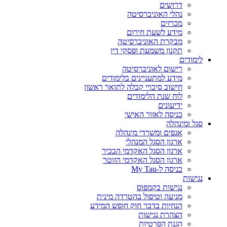
דרושים
נהלי האוניברסיטה
מכרזים
מידע לשעת חירום
מבקרת האוניברסיטה
תקנון משמעת ופסקי דין
לימודים
רישום לאוניברסיטה
מידע למתעניינים בלימודים
חישוב סיכויי קבלה לתואר ראשון
לוח שנת הלימודים
ידיעונים
כניסה לאזור האישי
סגל ומינהלה
אגפים ומשרדי מינהלה
ארגון הסגל המנהלי
ארגון הסגל האקדמי הבכיר
ארגון הסגל האקדמי הזוטר
כניסה ל-My Tau
נגישות
נגישות בקמפוס
מניעה וטיפול בהטרדה מינית
הנחיות בדבר חוק חופש המידע
הצהרת נגישות
הגנת הפרטיות