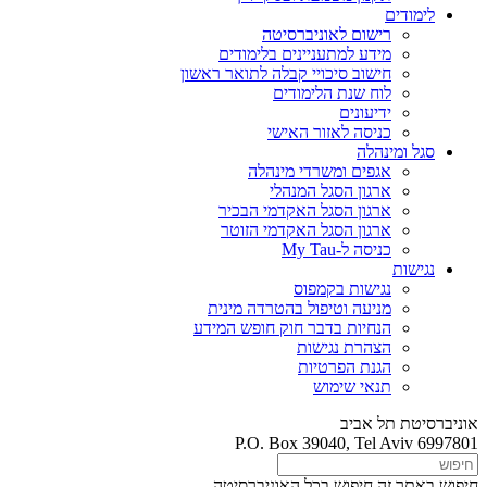
לימודים
רישום לאוניברסיטה
מידע למתעניינים בלימודים
חישוב סיכויי קבלה לתואר ראשון
לוח שנת הלימודים
ידיעונים
כניסה לאזור האישי
סגל ומינהלה
אגפים ומשרדי מינהלה
ארגון הסגל המנהלי
ארגון הסגל האקדמי הבכיר
ארגון הסגל האקדמי הזוטר
כניסה ל-My Tau
נגישות
נגישות בקמפוס
מניעה וטיפול בהטרדה מינית
הנחיות בדבר חוק חופש המידע
הצהרת נגישות
הגנת הפרטיות
תנאי שימוש
אוניברסיטת תל אביב
P.O. Box 39040, Tel Aviv 6997801
חיפוש באתר זה
חיפוש בכל האוניברסיטה