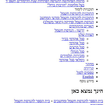
מתווה הפקולטה להנדסה לפתיחת שנת הלימודים תשפ"ד
בצל מלחמת "חרבות ברזל"
תוכניות לימוד
התוכנית להנדסת חשמל
התוכנית להנדסת חשמל ומדעי המחשב
הנדסת חשמל ופיזיקה (תואר משולב)
תארים מתקדמים
ידיעון - הנדסת חשמל
הצוות שלנו
סגל אקדמי בכיר
סגל אקדמי
סגל מרצים
סגל מנהלי
מזכירות תלמידים
גימלאי סגל אקדמי
מחקר
קריירה
טפסים לסגל
English
מידע נוסף
הינך נמצא כאן
בית הספר להנדסת חשמל ומחשבים
»
בית הספר להנדסת חשמל