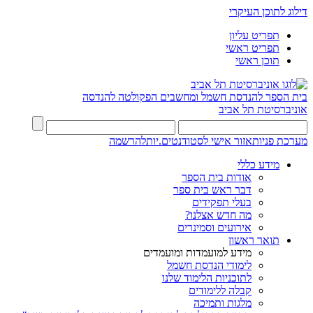
דילוג לתוכן העיקרי
תפריט עליון
תפריט ראשי
תוכן ראשי
בית הספר להנדסת חשמל ומחשבים
הפקולטה להנדסה
אוניברסיטת תל אביב
מערכת פניות
אזור אישי לסטודנטים.יות
להרשמה
מידע כללי
אודות בית הספר
דבר ראש בית ספר
בעלי תפקידים
מה חדש אצלנו?
אירועים וסמינרים
תואר ראשון
מידע למועמדות ומועמדים
לימודי הנדסת חשמל
לתוכניות הלימוד שלנו
קבלה ללימודים
מלגות ותמיכה