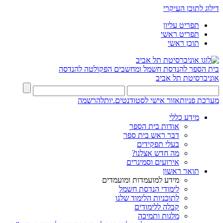
דילוג לתוכן העיקרי
תפריט עליון
תפריט ראשי
תוכן ראשי
בית הספר להנדסת חשמל ומחשבים
הפקולטה להנדסה
אוניברסיטת תל אביב
מערכת פניות
אזור אישי לסטודנטים.יות
להרשמה
מידע כללי
אודות בית הספר
דבר ראש בית ספר
בעלי תפקידים
מה חדש אצלנו?
אירועים וסמינרים
תואר ראשון
מידע למועמדות ומועמדים
לימודי הנדסת חשמל
לתוכניות הלימוד שלנו
קבלה ללימודים
מלגות ותמיכה