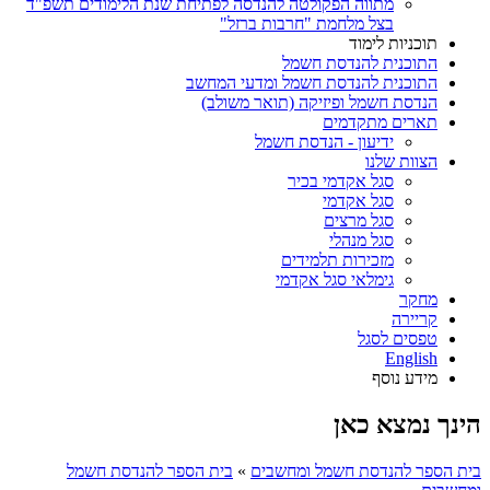
מתווה הפקולטה להנדסה לפתיחת שנת הלימודים תשפ"ד
בצל מלחמת "חרבות ברזל"
תוכניות לימוד
התוכנית להנדסת חשמל
התוכנית להנדסת חשמל ומדעי המחשב
הנדסת חשמל ופיזיקה (תואר משולב)
תארים מתקדמים
ידיעון - הנדסת חשמל
הצוות שלנו
סגל אקדמי בכיר
סגל אקדמי
סגל מרצים
סגל מנהלי
מזכירות תלמידים
גימלאי סגל אקדמי
מחקר
קריירה
טפסים לסגל
English
מידע נוסף
הינך נמצא כאן
בית הספר להנדסת חשמל ומחשבים
»
בית הספר להנדסת חשמל