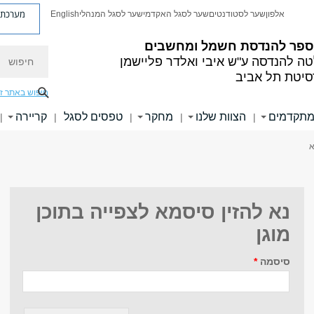
מערכת פ
אלפון
שער לסטודנטים
שער לסגל האקדמי
שער לסגל המנהלי
English
ספר להנדסת חשמל ומחשבים
חיפוש
טה להנדסה
ע"ש איבי ואלדר פליישמן
סיטת תל אביב
חיפוש באתר ז
מתקדמים
הצוות שלנו
מחקר
טפסים לסגל
קריירה
|
|
|
|
|
א
נא להזין סיסמא לצפייה בתוכן
מוגן
סיסמה
*