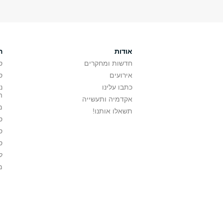
אודות
ה
חדשות ומחקרים
ס
אירועים
ס
כתבו עלינו
נ
ה
אקדמיה ותעשייה
מ
תשאלו אותנו!
ס
ס
ס
ל
מ