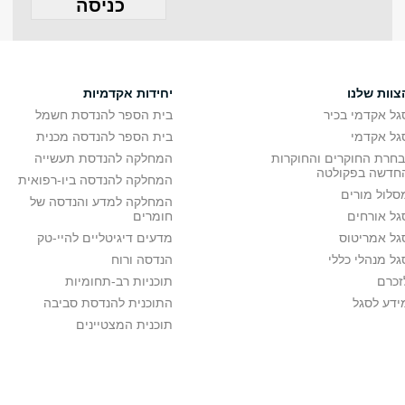
צוות שלנו
יחידות אקדמיות
גל אקדמי בכיר
בית הספר להנדסת חשמל
גל אקדמי
בית הספר להנדסה מכנית
בחרת החוקרים והחוקרות
המחלקה להנדסת תעשייה
חדשה בפקולטה
המחלקה להנדסה ביו-רפואית
סלול מורים
המחלקה למדע והנדסה של
גל אורחים
חומרים
גל אמריטוס
מדעים דיגיטליים להיי-טק
גל מנהלי כללי
הנדסה ורוח
זכרם
תוכניות רב-תחומיות
ידע לסגל
התוכנית להנדסת סביבה
תוכנית המצטיינים