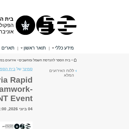
תוכן
תפריט
עליון
ראשי
בית ה
הפקול
אוניבר
מידע כללי
תואר ראשון
תארים 
|
|
הינך נמצא כאן
>
בית הספר להנדסת חשמל ומחשבים
>
אירועים בפ
סמינר
של
בית הספ
ללוח האירועים
המלא
via Rapid
Teamwork-
NT Event
04 ביוני 2026, 11:00