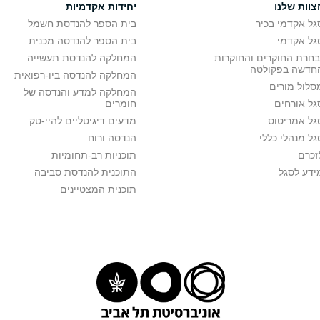
צוות שלנו
יחידות אקדמיות
גל אקדמי בכיר
בית הספר להנדסת חשמל
גל אקדמי
בית הספר להנדסה מכנית
בחרת החוקרים והחוקרות
המחלקה להנדסת תעשייה
חדשה בפקולטה
המחלקה להנדסה ביו-רפואית
סלול מורים
המחלקה למדע והנדסה של
גל אורחים
חומרים
גל אמריטוס
מדעים דיגיטליים להיי-טק
גל מנהלי כללי
הנדסה ורוח
זכרם
תוכניות רב-תחומיות
ידע לסגל
התוכנית להנדסת סביבה
תוכנית המצטיינים