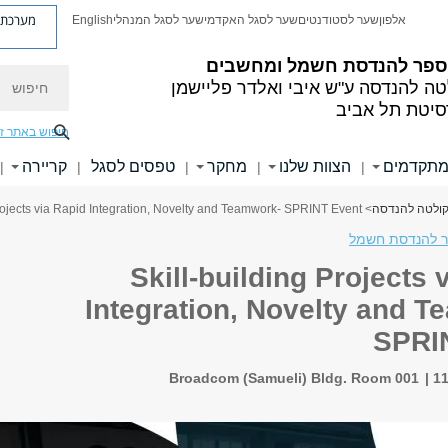
מערכת פ
אלפון
שער לסטודנטים
שער לסגל האקדמי
שער לסגל המנהלי
English
ספר להנדסת חשמל ומחשבים
חיפוש
טה להנדסה
ע"ש איבי ואלדר פליישמן
סיטת תל אביב
חיפוש באתר ז
מתקדמים
הצוות שלנו
מחקר
טפסים לסגל
קריירה
|
|
|
|
|
קולטה להנדסה
> Skill-building Projects via Rapid Integration, Novelty and Teamwork- SPRINT Event
ר להנדסת חשמל
Skill-building Projects 
Integration, Novelty and 
SPRI
Broadcom (Samueli) Bldg. Room 001