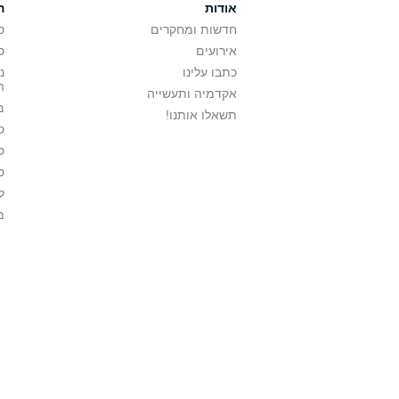
אודות
ה
חדשות ומחקרים
ס
אירועים
ס
כתבו עלינו
נ
ה
אקדמיה ותעשייה
מ
תשאלו אותנו!
ס
ס
ס
ל
מ