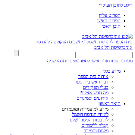
דילוג לתוכן העיקרי
תפריט עליון
תפריט ראשי
תוכן ראשי
בית הספר להנדסת חשמל ומחשבים
הפקולטה להנדסה
אוניברסיטת תל אביב
מערכת פניות
אזור אישי לסטודנטים.יות
להרשמה
מידע כללי
אודות בית הספר
דבר ראש בית ספר
בעלי תפקידים
מה חדש אצלנו?
אירועים וסמינרים
תואר ראשון
מידע למועמדות ומועמדים
לימודי הנדסת חשמל
לתוכניות הלימוד שלנו
קבלה ללימודים
מלגות ותמיכה