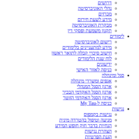
דרושים
נהלי האוניברסיטה
מכרזים
מידע לשעת חירום
מבקרת האוניברסיטה
תקנון משמעת ופסקי דין
לימודים
רישום לאוניברסיטה
מידע למתעניינים בלימודים
חישוב סיכויי קבלה לתואר ראשון
לוח שנת הלימודים
ידיעונים
כניסה לאזור האישי
סגל ומינהלה
אגפים ומשרדי מינהלה
ארגון הסגל המנהלי
ארגון הסגל האקדמי הבכיר
ארגון הסגל האקדמי הזוטר
כניסה ל-My Tau
נגישות
נגישות בקמפוס
מניעה וטיפול בהטרדה מינית
הנחיות בדבר חוק חופש המידע
הצהרת נגישות
הגנת הפרטיות