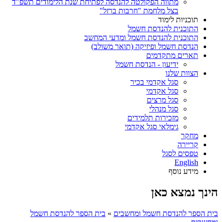
מתווה הפקולטה להנדסה לפתיחת שנת הלימודים תשפ"ד
בצל מלחמת "חרבות ברזל"
תוכניות לימוד
התוכנית להנדסת חשמל
התוכנית להנדסת חשמל ומדעי המחשב
הנדסת חשמל ופיזיקה (תואר משולב)
תארים מתקדמים
ידיעון - הנדסת חשמל
הצוות שלנו
סגל אקדמי בכיר
סגל אקדמי
סגל מרצים
סגל מנהלי
מזכירות תלמידים
גימלאי סגל אקדמי
מחקר
קריירה
טפסים לסגל
English
מידע נוסף
הינך נמצא כאן
בית הספר להנדסת חשמל ומחשבים
»
בית הספר להנדסת חשמל